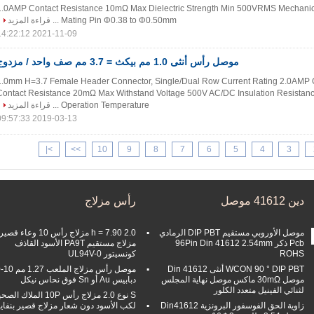
1.0AMP Contact Resistance 10mΩ Max Dielectric Strength Min 500VRMS Mechanica
قراءة المزيد
Mating Pin Φ0.38 to Φ0.50mm ...
2021-11-09 14:22:12
موصل رأس أنثى 1.0 مم بيكث = 3.7 مم صف واحد / مزدوج
1.0mm H=3.7 Female Header Connector, Single/Dual Row Current Rating 2.0AMP 
Contact Resistance 20mΩ Max Withstand Voltage 500V AC/DC Insulation Resista
قراءة المزيد
Operation Temperature ...
2019-03-13 09:57:33
>|
>>
10
9
8
7
6
5
4
3
دين 41612 موصل
رأس مزلاج
موصل الأوروبي مستقيم DIP PBT الرمادي
7.90 2.0 مزلاج رأس 10 وعاء قصيرة
Pcb ذكر 96Pin Din 41612 2.54mm
مزلاج مستقيم PA9T الأسود القاذف
كونسيتور UL94V-0
ROHS
WCON 90 ° DIP PBT أنثى Din 41612
مو
موصل 30mΩ ماكس موصل نهاية المجلس
دبابيس Au أو Sn فوق نحاس نيكل
لثنائي الفينيل متعدد الكلور
نوع 2.0 مزلاج رأسP الملاك الصحيح
زاوية الحق الفوسفور البرونزية Din41612
لكب الأسود دون شعار مزلاج قصير بنفاي