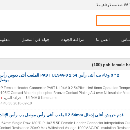
المبيعات والدعم الفنى:
86-
تباس
اتصل بنا
مراقبة الجودة
جولة في المعمل
معلوما
(100)
pcb female h
* 9 وعاء بب أنثى رأس PA9T UL94V-0 2.54 الملعب أنثى دبوس رأس
موصل
2*9P Female Header Connector PA9T UL94V-0 2.54Pitch H=6.8mm Operation Temp
+105℃ Contact Material phosphor Bronze Contact Plating AU over Ni Insulator M
قراءة المزيد
UL94V-0 Item name: ...
2018-09-10 14:40:38
قدم حريش أعلى إدخال 2.54mm الملعب أنثى رأس موصل بب رأس الإناث
2.54mm Single Row 180°DIP H=3.5 5P Female Header Connector Interpolation Cu
Contact Resistance 20mΩ Max Withstand Voltage 1000V AC/DC Insulation Resist