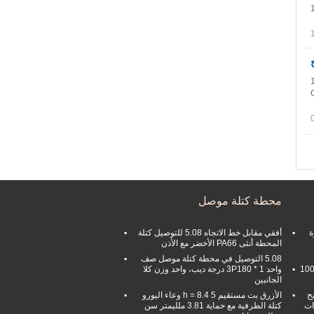
محطة كتلة موصل
h = 
أفقي مقابل خط الاتجاه 5.08 للتوصيل كتلة
المحطة أنثى PA66 الأخضر مع الأذن
5.08 التوصيل في محطة كتلة موصل صف
صل رأس مزلاج الملعب 1.27 مم 10-100
واحد 1 * 3P180 درجة ديب، واحد وزن كلا
الجانبين
S  10
الأزرق بت مستقيم h = 8.4 5 وعاء اليورو
ات
كتلة الطرفية مع حماية 3.81 ملليمتر سن