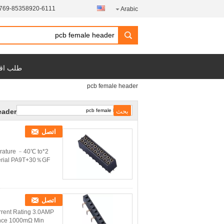
769-85358920-6111
Arabic
طلب اق
pcb female header
eader
اتصل
erature ﹣40℃ to
aterial PA9T+30％GF
اتصل
rrent Rating 3.0AMP
ance 1000mΩ Min