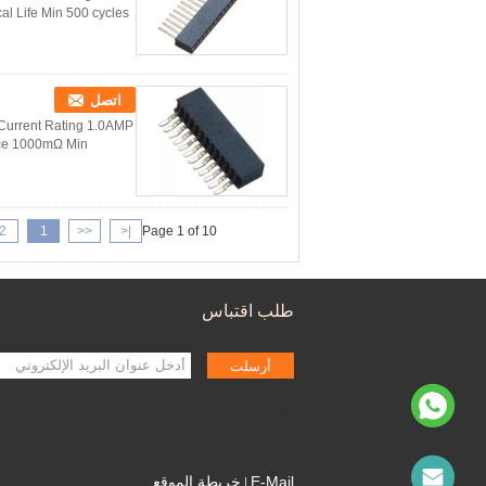
l Life Min 500 cycles
اتصل
Current Rating 1.0AMP
nce 1000mΩ Min
2
1
<<
|<
Page 1 of 10
طلب اقتباس
أرسلت
sgs
خريطة الموقع
E-Mail
|