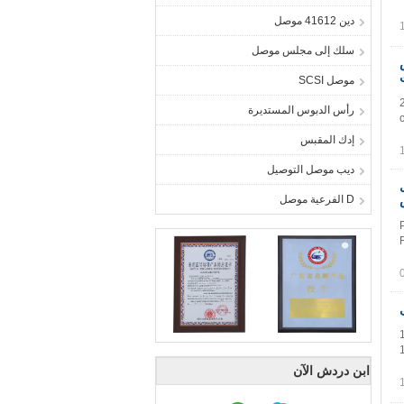
دين 41612 موصل
سلك إلى مجلس موصل
موصل SCSI
رأس الدبوس المستديرة
إدك المقبس
ديب موصل التوصيل
3.9
D الفرعية موصل
ابن دردش الآن