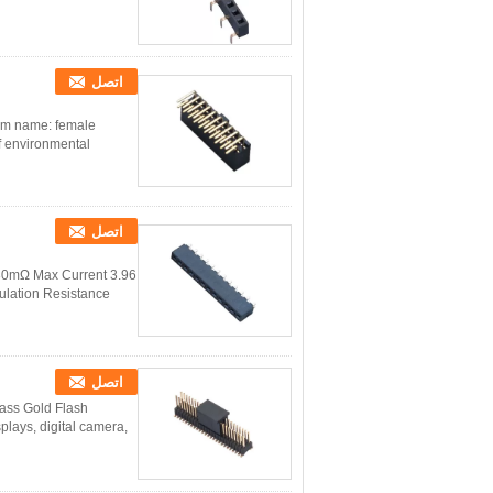
اتصل
em name: female
f environmental
اتصل
e 30mΩ Max Current
lation Resistance
اتصل
ass Gold Flash
ays, digital camera,