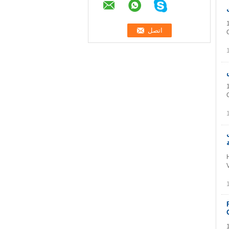
ت
1.27