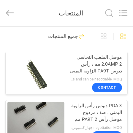
ELECTRONICS
(
GUANGDONG)
المنتجات
CO.,
LTD.
All
Rights
Reserved.
الصفحة
22
جميع المنتجات
الرئيسية
موصل وكون
موصل الملعب النحاسي
منتجات
2.0AMP 2 مم ، رأس
دبوس PA9T الزاوية اليمنى
معلومات
500 فولت
It depends on the customers' requests and can be negotiable. MOQ:جهاز كمبيوتر شخصى 1000
عنا
CONTACT
48
PDA 3 دبوس رأس الزاوية
جولة
دبوس رأس موصل
اليمنى ، صف مزدوج
في
موصل رأس PA9T 2 مم
المعمل
negotiaiton MOQ:جهاز كمبيوتر شخصى 1000