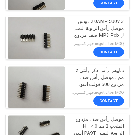
CONTACT
مراقبة
2.0AMP 500V 3 دبوس
الجودة
91
موصل رأس الزاوية اليمنى
ل MP3 Pcb صف مزدوج
أنثى رأس موصل
اتصل
negotiaiton MOQ:جهاز كمبيوتر شخصى 1000
بنا
CONTACT
دبابيس رأس ذكر وأنثى 2
اطلب
مم ، موصل رأس صف
اقتباس
مزدوج 500 فولت أسود
64
PA9T
negotiaiton MOQ:جهاز كمبيوتر شخصى 1000
خريطة
CONTACT
رأس صندوق موصل
الموقع
موصل رأس صف مزدوج
الملعب 2 مم H = 4.0
PRIVACY
الزاوية اليمنى PA9T أسود