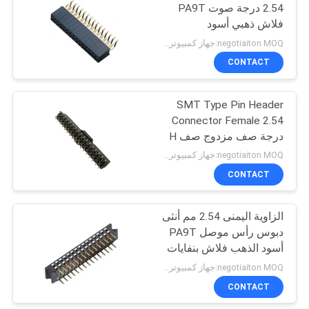
2.54 درجة صوت PA9T
فلاش ذهبي أسود
98
negotiaiton MOQ:جهاز كمبيوتر شخصى 1000
CONTACT
محطة كتلة موصل
SMT Type Pin Header
Connector Female 2.54
درجة صف مزدوج صف H
= 7.1 Gold Flash ROHS
negotiaiton MOQ:جهاز كمبيوتر شخصى 1000
CONTACT
9
الزاوية اليمنى 2.54 مم أنثى
دين 41612 موصل
دبوس رأس موصل PA9T
أسود الذهب فلاش بنفايات
negotiaiton MOQ:جهاز كمبيوتر شخصى 1000
CONTACT