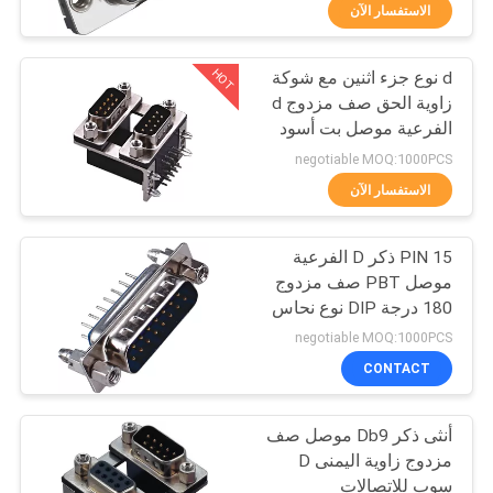
الاستفسار الآن
مراقبة
HOT
d نوع جزء اثنين مع شوكة
الجودة
91
زاوية الحق صف مزدوج d
الفرعية موصل بت أسود
أنثى رأس موصل
اتصل
15 دبوس وكون بنفايات
negotiable MOQ:1000PCS
بنا
الاستفسار الآن
15 PIN ذكر D الفرعية
اطلب
موصل PBT صف مزدوج
اقتباس
180 درجة DIP نوع نحاس
64
negotiable MOQ:1000PCS
خريطة
CONTACT
رأس صندوق موصل
الموقع
أنثى ذكر Db9 موصل صف
مزدوج زاوية اليمنى D
PRIVACY
سوب للاتصالات