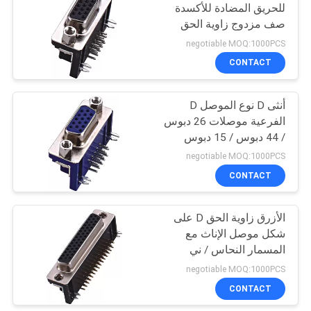
للحريق المضادة للأكسدة
صف مزدوج زاوية الحق
98
أنثى 500V AC / DC
negotiable MOQ:1000PCS
CONTACT
محطة كتلة موصل
أنثى D نوع الموصل D
الفرعية موصلات 26 دبوس
/ 44 دبوس / 15 دبوس
PBT
negotiable MOQ:1000PCS
CONTACT
9
الأزرق زاوية الحق D على
دين 41612 موصل
شكل موصل الإناث مع
المسمار النحاس / ني
مطلي
negotiable MOQ:1000PCS
CONTACT