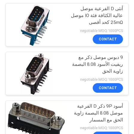
أنثى D الفرعية موصل
128
عالية الكثافة فئة IO موصل
سلك إلى مجلس
25mΩ كحد أقصى
negotiable MOQ:1000PCS
موصل
CONTACT
9 دبوس موصل ذكر مع
ريفيت الأسود 8.08 البصمة
زاوية الحق
23
negotiable MOQ:1000PCS
CONTACT
موصل SCSI
أسود 9P ذكر D الفرعية
موصل 8.08 البصمة زاوية
الحق مع المسمار
negotiable MOQ:1000PCS