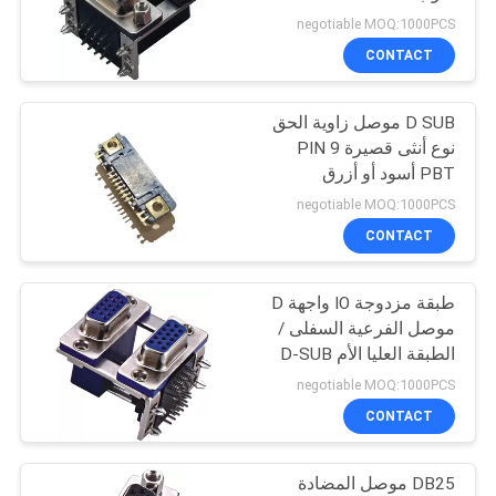
POLICY
negotiable MOQ:1000PCS
CONTACT
32
D SUB موصل زاوية الحق
رأس مزلاج
نوع أنثى قصيرة 9 PIN
PBT أسود أو أزرق
negotiable MOQ:1000PCS
CONTACT
طبقة مزدوجة IO واجهة D
51
موصل الفرعية السفلى /
المجلس إلى مجلس
الطبقة العليا الأم D-SUB
negotiable MOQ:1000PCS
موصل
CONTACT
DB25 موصل المضادة