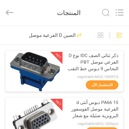
ELECTRONICS
(
GUANGDONG)
المنتجات
CO.,
LTD.
All
Rights
Reserved.
الصفحة
22
الصين D الفرعية موصل
الرئيسية
موصل وكون
HOT
ذكر ثنائي الصف IDC نوع D
منتجات
الفرعي موصل PBT
النحاس 9 دبوس خط الثقب
معلومات
negotiable MOQ:1000PCS
عنا
الاستفسار الآن
48
HOT
PA66 15 دبوس أنثى d
جولة
دبوس رأس موصل
الفرعية موصل الفوسفور
في
البرونزية ضئيلة مع شعار
وكون بنفايات
المعمل
negotiable MOQ:1000pcs