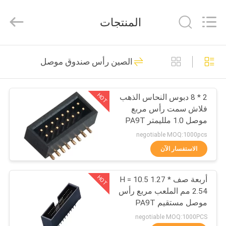
ELECTRONICS
(
GUANGDONG)
المنتجات
CO.,
LTD.
All
Rights
Reserved.
الصفحة
22
الصين رأس صندوق موصل
الرئيسية
موصل وكون
HOT
2 * 8 دبوس النحاس الذهب
منتجات
فلاش سمت رأس مربع
موصل 1.0 ملليمتر PA9T
معلومات
negotiable MOQ:1000pcs
عنا
الاستفسار الآن
48
HOT
أربعة صف H = 10.5 1.27 *
جولة
دبوس رأس موصل
2.54 مم الملعب مربع رأس
في
موصل مستقيم PA9T
الأسود بنفايات
المعمل
negotiable MOQ:1000PCS