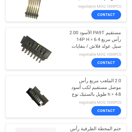
بنفايات 12P
POLICY
negotiaton MOQ:1000PCS
CONTACT
32
مستقيم PA9T الأسود 2.00
رأس مزلاج
رأس مربع 14P H = 6.4
سيل. غولد فلاش / بنفايات
بن
negotiable MOQ:1000PCS
CONTACT
2.0 الملعب مربع رأس
51
موصل مستقيم لكب أسود
المجلس إلى مجلس
h = 4.8 طويل بالستيك نوع
UL94V-0
negotiable MOQ:1000PCS
موصل
CONTACT
ختم المحطة الطرفية رأس