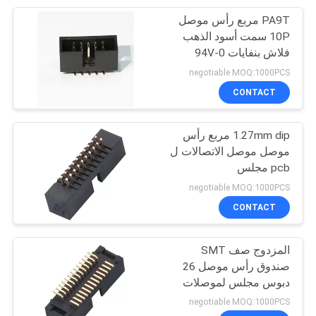
PA9T مربع رأس موصل
128
10P سمت أسود الذهب
سلك إلى مجلس
فلاش بنفايات 94V-0
negotiable MOQ:1000PCS
موصل
CONTACT
1.27mm dip مربع رأس
موصل موصل الاتصالات ل
pcb مجلس
23
negotiable MOQ:1000PCS
CONTACT
موصل SCSI
المزدوج صف SMT
صندوق رأس موصل 26
دبوس مجلس لموصلات
الأسلاك 20mΩ ماكس
negotiable MOQ:1000PCS