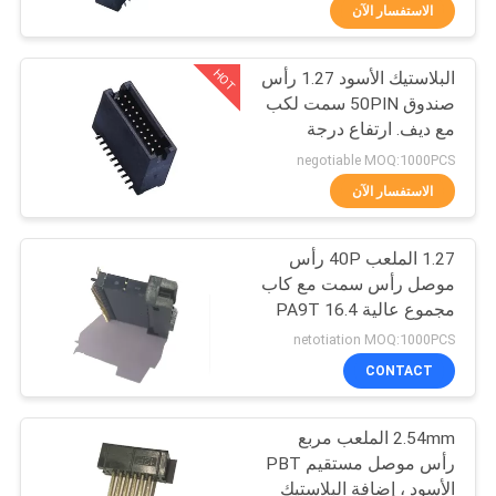
الاستفسار الآن
مراقبة
HOT
البلاستيك الأسود 1.27 رأس
الجودة
91
صندوق 50PIN سمت لكب
مع ديف. ارتفاع درجة
أنثى رأس موصل
اتصل
حرارة المواد بنفايات
negotiable MOQ:1000PCS
بنا
الاستفسار الآن
1.27 الملعب 40P رأس
اطلب
موصل رأس سمت مع كاب
اقتباس
مجموع عالية 16.4 PA9T
64
netotiation MOQ:1000PCS
خريطة
CONTACT
رأس صندوق موصل
الموقع
2.54mm الملعب مربع
رأس موصل مستقيم PBT
PRIVACY
الأسود ، إضافة البلاستيك