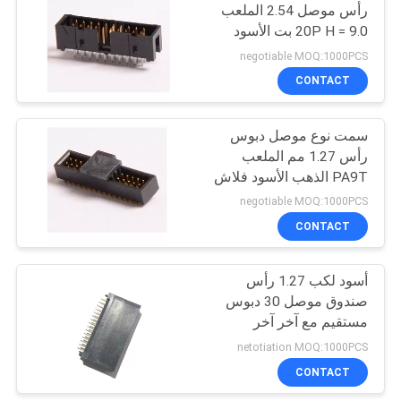
رأس موصل 2.54 الملعب
20P H = 9.0 بت الأسود
98
بنفايات
negotiable MOQ:1000PCS
CONTACT
محطة كتلة موصل
سمت نوع موصل دبوس
رأس 1.27 مم الملعب
PA9T الذهب الأسود فلاش
روهس
negotiable MOQ:1000PCS
CONTACT
9
أسود لكب 1.27 رأس
دين 41612 موصل
صندوق موصل 30 دبوس
مستقيم مع آخر آخر
netotiation MOQ:1000PCS
CONTACT