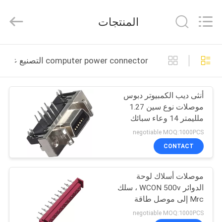
ELECTRONICS
(
GUANGDONG)
المنتجات
CO.,
LTD.
All
Rights
Reserved.
الصفحة
computer power connector التصنيع عبر الإنترنت
الرئيسية
أنثى ديب الكمبيوتر دبوس
منتجات
موصلات نوع سين 1.27
ملليمتر 14 وعاء سبائك
معلومات
الزنك عرضية هاربون
negotiable MOQ:1000PCS
عنا
CONTACT
موصلات أسلاك لوحة
جولة
الدوائر WCON 500v ، سلك
في
Mrc إلى موصل طاقة
المجلس
المعمل
negotiable MOQ:1000PCS