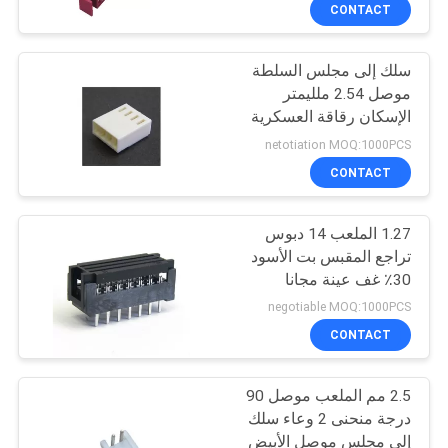
CONTACT
مراقبة
سلك إلى مجلس السلطة
الجودة
موصل 2.54 ملليمتر
الإسكان رقاقة العسكرية
اتصل
والفضاء الصناعة
netotiation MOQ:1000PCS
بنا
CONTACT
1.27 الملعب 14 دبوس
اطلب
تراجع المقبس بت الأسود
اقتباس
30٪ غف عينة مجانا
الاتصال المواد النحاس
negotiable MOQ:1000PCS
بنفايات
خريطة
CONTACT
الموقع
2.5 مم الملعب موصل 90
درجة منحنى 2 وعاء سلك
PRIVACY
إلى مجلس موصل الأبيض